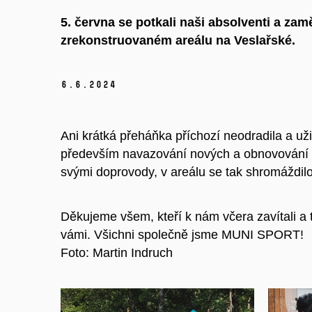
5. června se potkali naši absolventi a za
zrekonstruovaném areálu na Veslařské.
6.
6.
2024
Ani krátká přeháňka příchozí neodradila a užil
především navazování nových a obnovování s
svými doprovody, v areálu se tak shromáždil
Děkujeme všem, kteří k nám včera zavítali a
vámi. Všichni společně jsme MUNI SPORT!
Foto: Martin Indruch