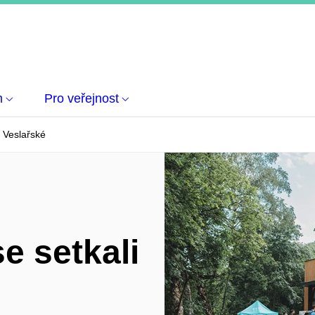
m
Pro veřejnost
a Veslařské
e setkali