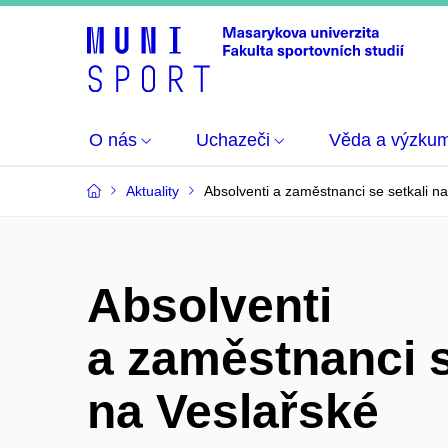
O nás
Uchazeči
Věda a výzku
Aktuality
Absolventi a zaměstnanci se setkali n
Absolventi
a zaměstnanci s
na Veslařské