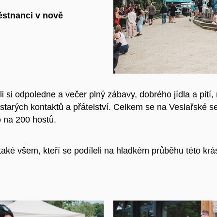
městnanci v nově
i si odpoledne a večer plný zábavy, dobrého jídla a pití, 
tarých kontaktů a přátelství. Celkem se na Veslařské s
o na 200 hostů.
 také všem,
kteří se podíleli na hladkém průběhu této kr