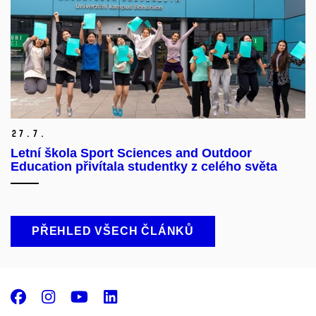
27.
7.
Letní škola Sport Sciences and Outdoor
Education přivítala studentky z celého světa
PŘEHLED VŠECH ČLÁNKŮ
Facebook
Instagram
Youtube
LinkedIn