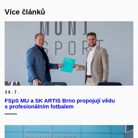
Více článků
29.
7.
FSpS MU a SK ARTIS Brno propojují vědu
s profesionálním fotbalem