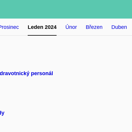
Prosinec
Leden 2024
Únor
Březen
Duben
dravotnický personál
dy