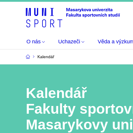
O nás
Uchazeči
Věda a výzku
Kalendář
Kalendář
Fakulty sportov
Masarykovy uni