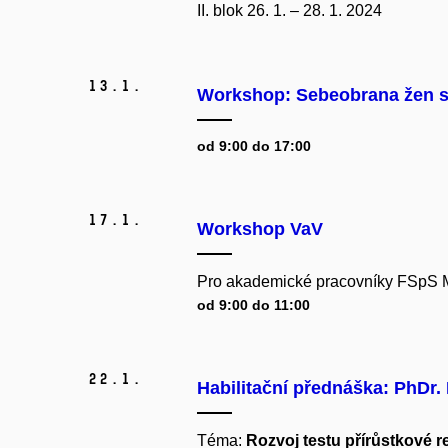
II. blok 26. 1. – 28. 1. 2024
13.
1.
Workshop: Sebeobrana žen s
od 9:00 do 17:00
17.
1.
Workshop VaV
Pro akademické pracovníky FSpS 
od 9:00 do 11:00
22.
1.
Habilitační přednáška: PhDr.
Téma:
Rozvoj testu přírůstkové re