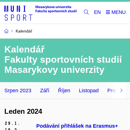
EN
Kalendář
Kalendář
Fakulty sportovních studií
Masarykovy univerzity
Srpen 2023
Září
Říjen
Listopad
Prosinec
Leden 2024
29.
1.
Podávání přihlášek na Erasmus+
18.
2.