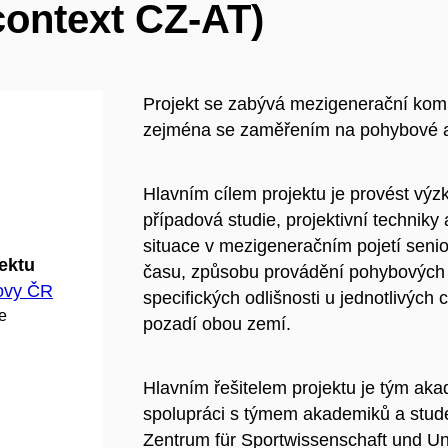
context CZ-AT)
Projekt se zabývá mezigenerační komp
zejména se zaměřením na pohybové ak
Hlavním cílem projektu je provést výz
případová studie, projektivní technik
situace v mezigeneračním pojetí senio
jektu
času, způsobu provádění pohybových a
hovy ČR
specifických odlišnosti u jednotlivých 
e
pozadí obou zemí.
Hlavním řešitelem projektu je tým a
spolupráci s týmem akademiků a stude
Zentrum für Sportwissenschaft und Uni