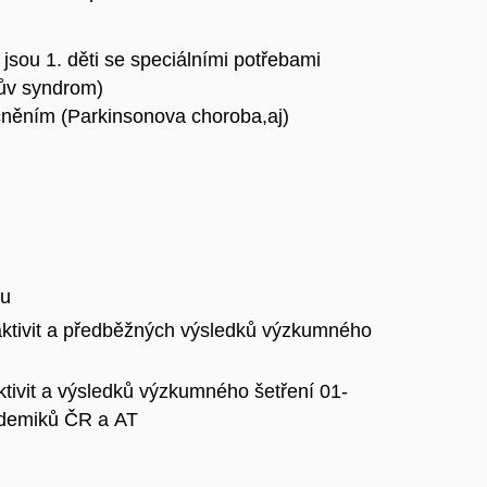
sou 1. děti se speciálními potřebami
ův syndrom)
cněním (Parkinsonova choroba,aj)
ku
h aktivit a předběžných výsledků výzkumného
aktivit a výsledků výzkumného šetření 01-
ademiků ČR a AT