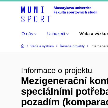
O nás
Uchazeči
Věda a výzk
Věda a výzkum
Řešené projekty
Intergener
Informace o projektu
Mezigenerační kont
speciálními potřeb
pozadím (komparac