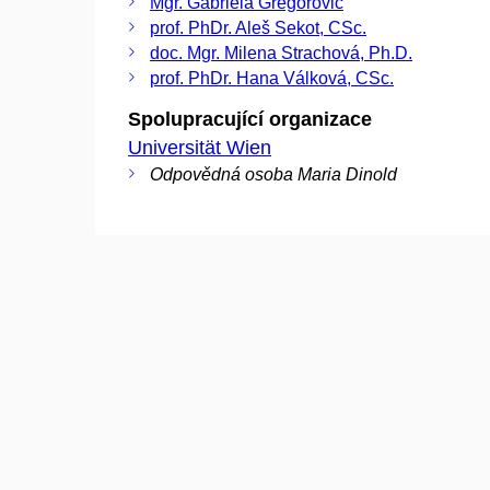
Mgr. Gabriela Gregorovič
prof. PhDr. Aleš Sekot, CSc.
doc. Mgr. Milena Strachová, Ph.D.
prof. PhDr. Hana Válková, CSc.
Spolupracující organizace
Universität Wien
Odpovědná osoba Maria Dinold