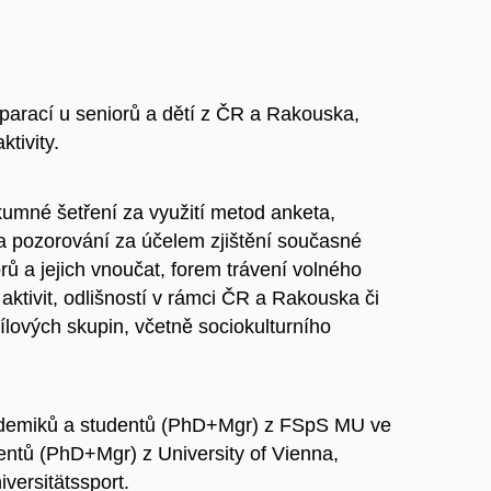
arací u seniorů a dětí z ČR a Rakouska,
tivity.
kumné šetření za využití metod anketa,
y a pozorování za účelem zjištění současné
rů a jejich vnoučat, forem trávení volného
ktivit, odlišností v rámci ČR a Rakouska či
cílových skupin, včetně sociokulturního
kademiků a studentů (PhD+Mgr) z FSpS MU ve
ntů (PhD+Mgr) z University of Vienna,
versitätssport.