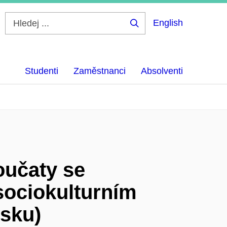
English
Hledej
...
Studenti
Zaměstnanci
Absolventi
oučaty se
sociokulturním
sku)