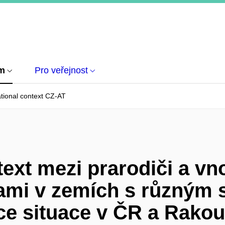
um
Pro veřejnost
ational context CZ-AT
ext mezi prarodiči a vn
ami v zemích s různým 
e situace v ČR a Rakou