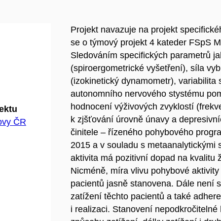
Projekt navazuje na projekt specifick
se o týmový projekt 4 kateder FSpS 
Sledováním specifických parametrů jak
(spiroergometrické vyšetření), síla vy
(izokinetický dynamometr), variabilit
autonomního nervového stystému pomo
hodnocení výživových zvyklostí (frekv
jektu
k zjšťování úrovně únavy a depresivní
hovy ČR
činitele – řízeného pohybového progr
2015 a v souladu s metaanalytickými 
aktivita má pozitivní dopad na kvalitu
Nicméně, míra vlivu pohybové aktivity
pacientů jasně stanovena. Dále není 
zatížení těchto pacientů a také adher
i realizaci. Stanovení nepodkročitelné 