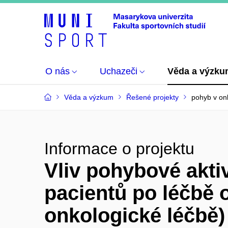
O nás
Uchazeči
Věda a výzk
Věda a výzkum
Řešené projekty
pohyb v on
Informace o projektu
Vliv pohybové akti
pacientů po léčbě 
onkologické léčbě)