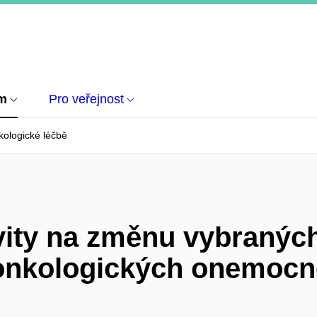
um
Pro veřejnost
kologické léčbě
vity na změnu vybranýc
onkologických onemocně