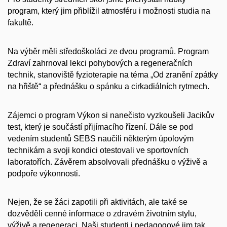
program, který jim přiblížil atmosféru i možnosti studia na
fakultě.
Na výběr měli středoškoláci ze dvou programů. Program
Zdraví zahrnoval lekci pohybových a regeneračních
technik, stanoviště fyzioterapie na téma „Od zranění zpátky
na hřiště“ a přednášku o spánku a cirkadiálních rytmech.
Zájemci o program Výkon si nanečisto vyzkoušeli Jacikův
test, který je součástí přijímacího řízení. Dále se pod
vedením studentů SEBS naučili některým úpolovým
technikám a svoji kondici otestovali ve sportovních
laboratořích. Závěrem absolvovali přednášku o výživě a
podpoře výkonnosti.
Nejen, že se žáci zapotili při aktivitách, ale také se
dozvěděli cenné informace o zdravém životním stylu,
výživě a regeneraci. Naši studenti i pedagogové jim tak