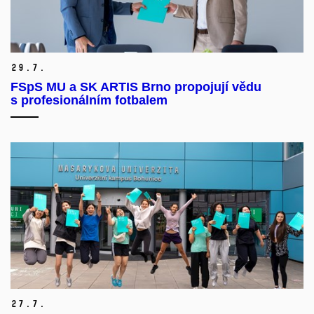
29.
7.
FSpS MU a SK ARTIS Brno propojují vědu
s profesionálním fotbalem
27.
7.