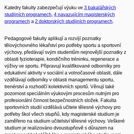
Katedry fakulty zabezpečují výuku ve
3 bakalářských
studijních programech
,
4 navazujícím magisterských
programech
a
2 doktorských studijních programech
.
Pedagogové fakulty aplikují a rozvíjí poznatky
tělovýchovného lékařství pro potřeby sportu a sportovní
výchovy, předávají svým studentům nejnovější poznatky z
oblasti fyzioterapie, kondičního tréninku, regenerace a
výživy ve sportu. Připravují kvalifikované odborníky pro
edukativní aktivity v sociální a volnočasové oblasti, dále
vzdělávají odborníky v oblasti managementu sportu,
trenérství a rozhodčí kolektivních sportů. Věnují také
pozornost speciálním výukovým procesům nutným pro
profesionální činnost bezpečnostních složek. Fakulta
sportovních studií vzdělává učitele tělesné výchovy pro
potřeby škol všech stupňů, kdy magisterské studium je
zaměřeno na studium učitelství tělesné výchovy. Veškeré
studium je realizováno dvoustupňově s důrazem na