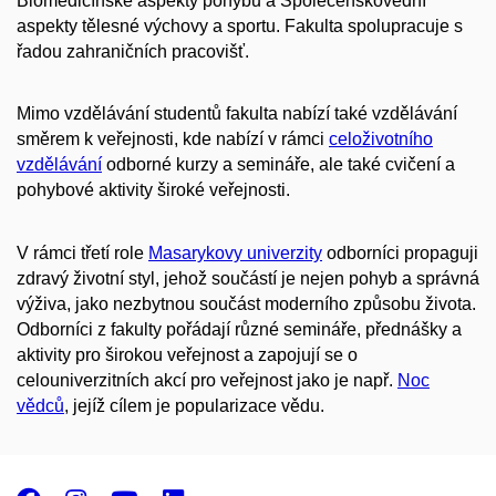
Biomedicínské aspekty pohybu a Společenskovědní
aspekty tělesné výchovy a sportu. Fakulta spolupracuje s
řadou zahraničních pracovišť.
Mimo vzdělávání studentů fakulta nabízí také vzdělávání
směrem k veřejnosti, kde nabízí v rámci
celoživotního
vzdělávání
odborné kurzy a semináře, ale také cvičení a
pohybové aktivity široké veřejnosti.
V rámci třetí role
Masarykovy univerzity
odborníci propaguji
zdravý životní styl, jehož součástí je nejen pohyb a správná
výživa, jako nezbytnou součást moderního způsobu života.
Odborníci z fakulty pořádají různé semináře, přednášky a
aktivity pro širokou veřejnost a zapojují se o
celouniverzitních akcí pro veřejnost jako je např.
Noc
vědců
, jejíž cílem je popularizace vědu.