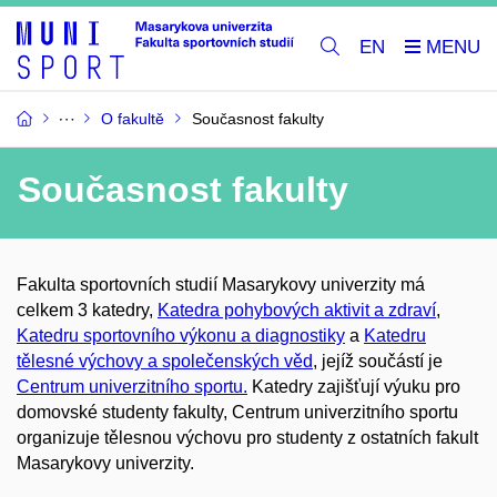
EN
O fakultě
Současnost fakulty
Současnost fakulty
Fakulta sportovních studií Masarykovy univerzity má
celkem 3 katedry,
Katedra pohybových aktivit a zdraví
,
Katedru sportovního výkonu a diagnostiky
a
Katedru
tělesné výchovy a společenských věd
, jejíž součástí je
Centrum univerzitního sportu.
Katedry zajišťují výuku pro
domovské studenty fakulty, Centrum univerzitního sportu
organizuje tělesnou výchovu pro studenty z ostatních fakult
Masarykovy univerzity.