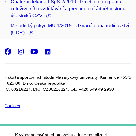
Opatření děkana FSpS 2/2019 - Přijetí do programu
celoživotního vzdělávání a přechod do řádného studia
účastníků CŽV
Metodický pokyn MU 1/2019 - Uznaná doba rodičovství
(UDR)
Facebook
Instagram
Youtube
LinkedIn
Fakulta sportovních studií Masarykovy univerzity, Kamenice 753/5​
, 625 00, Brno, Česká republika
IČ: 00216224, DIČ: CZ00216224, tel.: +420 549 49 2930
Cookies
K vyhodnocování tohoto webu a k personalizaci