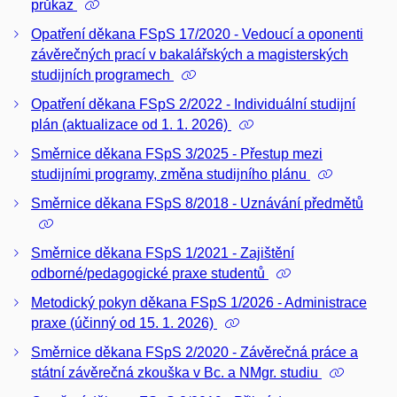
průkaz
Opatření děkana FSpS 17/2020 - Vedoucí a oponenti
závěrečných prací v bakalářských a magisterských
studijních programech
Opatření děkana FSpS 2/2022 - Individuální studijní
plán (aktualizace od 1. 1. 2026)
Směrnice děkana FSpS 3/2025 - Přestup mezi
studijními programy, změna studijního plánu
Směrnice děkana FSpS 8/2018 - Uznávání předmětů
Směrnice děkana FSpS 1/2021 - Zajištění
odborné/pedagogické praxe studentů
Metodický pokyn děkana FSpS 1/2026 - Administrace
praxe (účinný od 15. 1. 2026)
Směrnice děkana FSpS 2/2020 - Závěrečná práce a
státní závěrečná zkouška v Bc. a NMgr. studiu