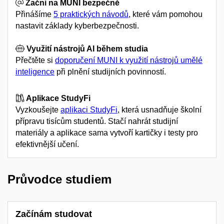
Začni na MUNI
bezpečně
Přinášíme
5 praktických návodů
, které vám pomohou
nastavit základy kyberbezpečnosti.
Využití nástrojů AI během studia
Přečtěte si
doporučení MUNI k využití nástrojů umělé
inteligence
při plnění studijních povinností.
Aplikace StudyFi
Vyzkoušejte
aplikaci StudyFi
, která usnadňuje školní
přípravu tisícům studentů. Stačí nahrát studijní
materiály a aplikace sama vytvoří kartičky i testy pro
efektivnější učení.
Průvodce studiem
Začínám studovat