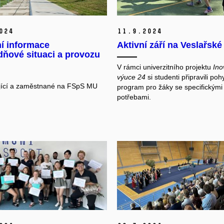
024
11.
9.
2024
í informace
Aktivní září na Veslařské
ňové situaci a provozu
V rámci univerzitního projektu
Ino
výuce 24
si studenti připravili po
jící a zaměstnané na FSpS MU
program pro žáky se specifickými
potřebami.