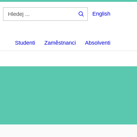
English
Hledej
...
Studenti
Zaměstnanci
Absolventi