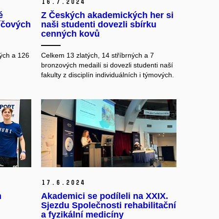
16.
7.
2024
é
Z Českých akademických her si
íčových
naši studenti dovezli sbírku
cenných kovů
ých a 126
Celkem 13 zlatých, 14 stříbrných a 7
bronzových medailí si dovezli studenti naší
fakulty z disciplín individuálních i týmových.
17.
6.
2024
m
Akademici se podíleli na XXIX.
Sjezdu Společnosti rehabilitační
a fyzikální medicíny