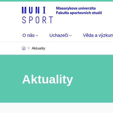
O nás
Uchazeči
Věda a výzku
Aktuality
Aktuality