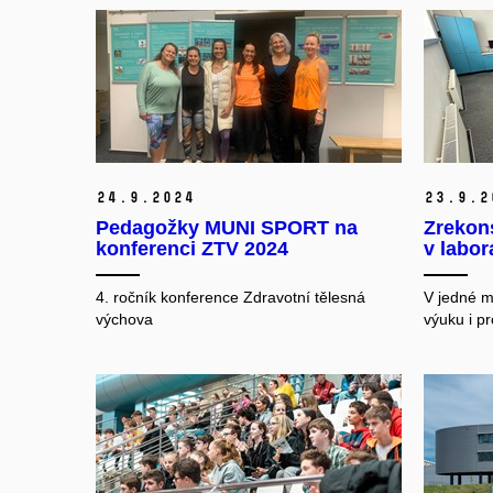
24.
9.
2024
23.
9.
2
Pedagožky MUNI SPORT na
Zrekons
konferenci ZTV 2024
v labor
4. ročník konference Zdravotní tělesná
V jedné m
výchova
výuku i p