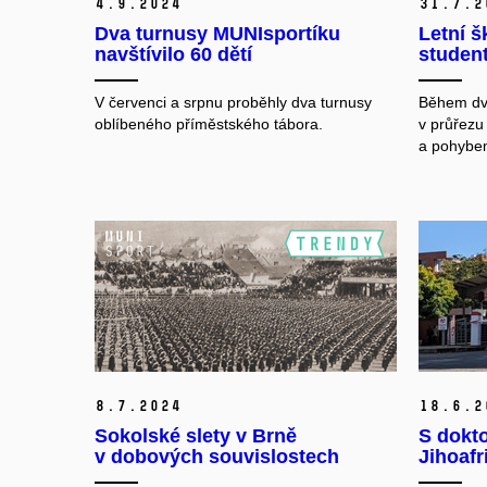
4.
9.
2024
31.
7.
2
Dva turnusy MUNIsportíku
Letní š
navštívilo 60 dětí
student
V červenci a srpnu proběhly dva turnusy
Během dvo
oblíbeného příměstského tábora.
v průřezu
a pohybe
8.
7.
2024
18.
6.
2
Sokolské slety v Brně
S dokto
v dobových souvislostech
Jihoafr