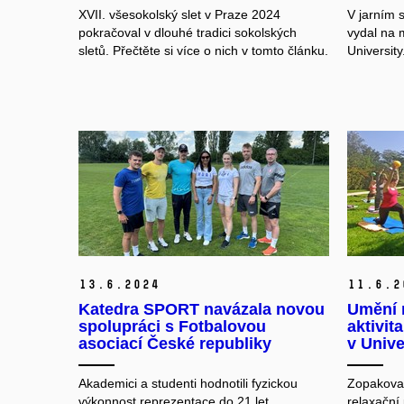
XVII. všesokolský slet v Praze 2024
V jarním 
pokračoval v dlouhé tradici
sokolských
vydal na 
sletů. Přečtěte si více o nich v tomto článku.
University
13.
6.
2024
11.
6.
2
Katedra SPORT navázala novou
Umění 
spolupráci s Fotbalovou
aktivit
asociací České republiky
v Unive
Akademici a studenti hodnotili fyzickou
Zopakoval
výkonnost reprezentace do 21 let.
relaxační 