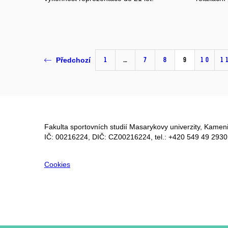
1
…
7
8
9
10
1
Předchozí
Fakulta sportovních studií Masarykovy univerzity, Kameni
IČ: 00216224, DIČ: CZ00216224, tel.: +420 549 49 2930
Cookies