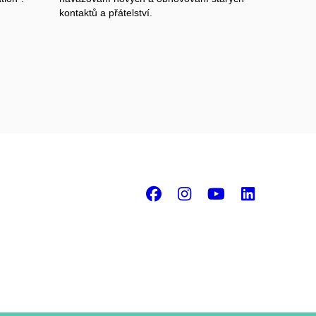
kontaktů a přátelství.
Facebook
Instagram
Youtube
Linke