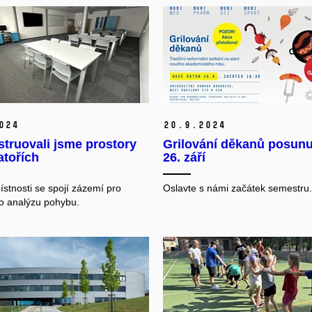
024
20.
9.
2024
truovali jsme prostory
Grilování děkanů posunu
atořích
26. září
ístnosti se spojí zázemí pro
Oslavte s námi začátek semestru.
ro analýzu pohybu.