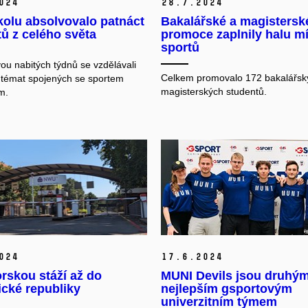
024
28.
7.
2024
kolu absolvovalo patnáct
Bakalářské a magistersk
ů z celého světa
promoce zaplnily halu m
sportů
u nabitých týdnů se vzdělávali
Celkem promovalo 172 bakalářsk
 témat spojených se sportem
magisterských studentů.
m.
024
17.
6.
2024
rskou stáží až do
MUNI Devils jsou druhý
ické republiky
nejlepším gsportovým
univerzitním týmem