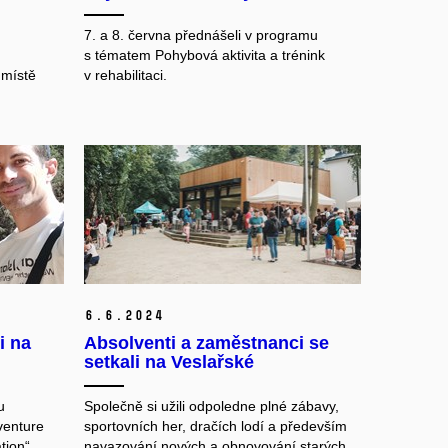
7. a 8. června přednášeli v programu
s tématem Pohybová aktivita a trénink
 místě
v rehabilitaci.
6.
6.
2024
i na
Absolventi a zaměstnanci se
setkali na Veslařské
u
Společně si užili odpoledne plné zábavy,
venture
sportovních her, dračích lodí a především
tion“.
navazování nových a obnovování starých