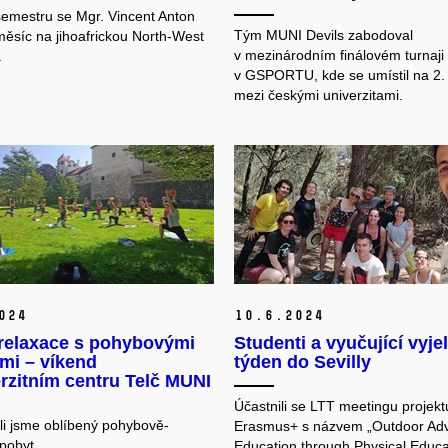
semestru se Mgr. Vincent Anton
Tým MUNI Devils zabodoval
měsíc na jihoafrickou North-West
v mezinárodním finálovém turnaji
.
v GSPORTU, kde se umístil na 2.
mezi českými univerzitami.
024
10.
6.
2024
relaxace s pohybovými
Studenti a vyučující vyjel
ami – víkend
týden do Sevilly
rzitním centru Telč MUNI
Účastnili se LTT meetingu projekt
i jsme oblíbený pohybově-
Erasmus+ s názvem „Outdoor Ad
pobyt.
Education through Physical Educa